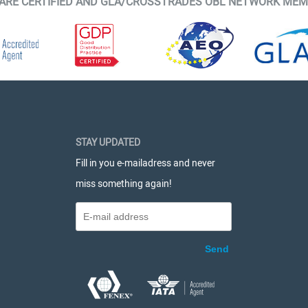
ARE CERTIFIED AND GLA/CROSSTRADES OBL NETWORK ME
STAY UPDATED
Fill in you e-mailadress and never
miss something again!