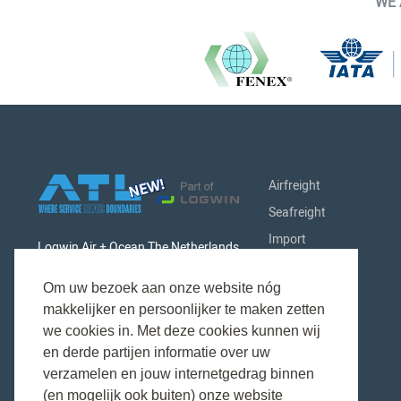
WE 
Airfreight
Seafreight
Import
Logwin Air + Ocean The Netherlands
Export
B.V.
Om uw bezoek aan onze website nóg
Customs
Singaporestraat 9-11 - Airport
makkelijker en persoonlijker te maken zetten
Industries
Business Park
we cookies in. Met deze cookies kunnen wij
About us
en derde partijen informatie over uw
1175 RA Schiphol (Lijnden)
verzamelen en jouw internetgedrag binnen
Contact
The Netherlands
(en mogelijk ook buiten) onze website
News