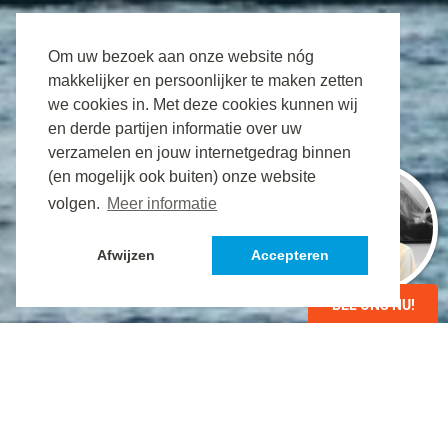
Om uw bezoek aan onze website nóg
makkelijker en persoonlijker te maken zetten
we cookies in. Met deze cookies kunnen wij
en derde partijen informatie over uw
DE BESTE PRIJZEN VOOR
verzamelen en jouw internetgedrag binnen
ZEEVRACHT
(en mogelijk ook buiten) onze website
VERSCHEPINGEN
volgen.
Meer informatie
Digitaal uw zendingen inzichtelijk, een persoonlijke
Afwijzen
Accepteren
benadering en begeleiding
BEL ONS NU!
NEEM CONTACT OP